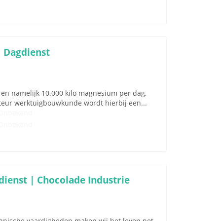
 Dagdienst
ren namelijk 10.000 kilo magnesium per dag,
nteur werktuigbouwkunde wordt hierbij een...
Onbekend
Onbekend
ienst | Chocolade Industrie
nische vaardigheden maken wij het leven net