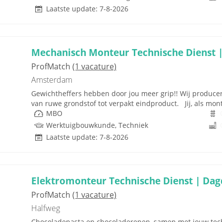
Laatste update: 7-8-2026
Mechanisch Monteur Technische Dienst |
ProfMatch
(1 vacature)
Amsterdam
Gewichtheffers hebben door jou meer grip!! Wij produce
van ruwe grondstof tot verpakt eindproduct. Jij, als mo
MBO
Werktuigbouwkunde, Techniek
Laatste update: 7-8-2026
Elektromonteur Technische Dienst | Dagd
ProfMatch
(1 vacature)
Halfweg
Chocoladepasta en chocoladerepen, samen met jouw tech