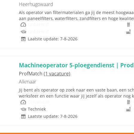
Heerhugowaard
Als operator van filtermaterialen ga jij de meest hoogwa
aan paneelfilters, waterfilters, zandfilters en hoge kwali
Onbekend
Onbekend
Laatste update: 7-8-2026
Machineoperator 5-ploegendienst | Pro
ProfMatch
(1 vacature)
Alkmaar
Jij bent als operator op zoek naar een vaste baan, een s
werksfeer en een functie waar jij jezelf als operator nog k
Onbekend
Techniek
Laatste update: 7-8-2026