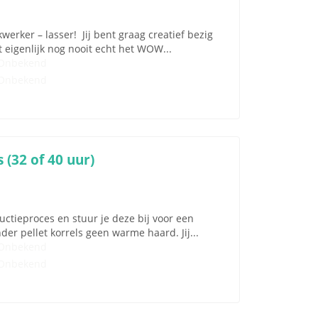
erker – lasser! Jij bent graag creatief bezig
 eigenlijk nog nooit echt het WOW...
Onbekend
Onbekend
 (32 of 40 uur)
uctieproces en stuur je deze bij voor een
der pellet korrels geen warme haard. Jij...
Onbekend
Onbekend