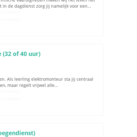
in de dagdienst zorg jij namelijk voor een...
Onbekend
Onbekend
(32 of 40 uur)
. Als leerling elektromonteur sta jij centraal
, maar regelt vrijwel alle...
Onbekend
Onbekend
oegendienst)