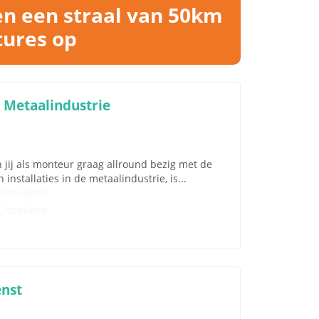
en een straal van 50km
tures op
 Metaalindustrie
ij als monteur graag allround bezig met de
stallaties in de metaalindustrie, is...
Onbekend
Onbekend
enst