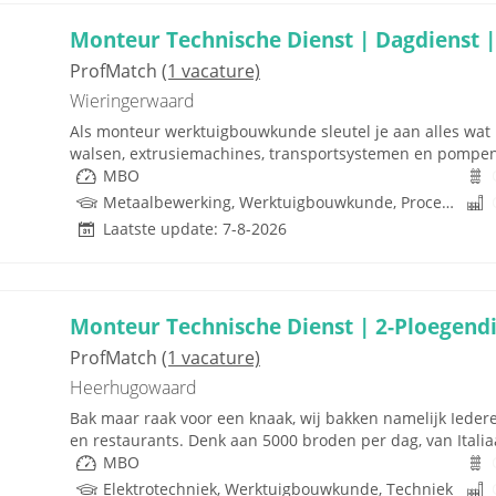
Monteur Technische Dienst | Dagdienst |
ProfMatch
(1 vacature)
Wieringerwaard
Als monteur werktuigbouwkunde sleutel je aan alles wat i
walsen, extrusiemachines, transportsystemen en pompen. J
MBO
Metaalbewerking, Werktuigbouwkunde, Procestechnologie, Techniek
Laatste update: 7-8-2026
Monteur Technische Dienst | 2-Ploegendi
ProfMatch
(1 vacature)
Heerhugowaard
Bak maar raak voor een knaak, wij bakken namelijk Ieder
en restaurants. Denk aan 5000 broden per dag, van Italiaa
MBO
Elektrotechniek, Werktuigbouwkunde, Techniek