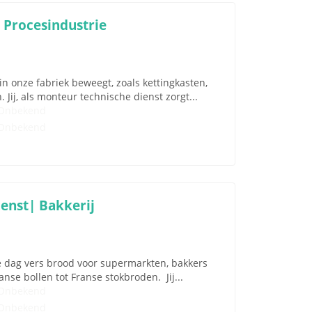
 Procesindustrie
n onze fabriek beweegt, zoals kettingkasten,
ij, als monteur technische dienst zorgt...
Onbekend
Onbekend
enst| Bakkerij
e dag vers brood voor supermarkten, bakkers
nse bollen tot Franse stokbroden. Jij...
Onbekend
Onbekend