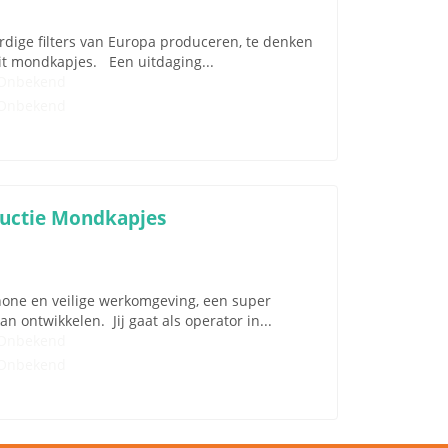
ardige filters van Europa produceren, te denken
teit mondkapjes. Een uitdaging...
Onbekend
Onbekend
ductie Mondkapjes
chone en veilige werkomgeving, een super
an ontwikkelen. Jij gaat als operator in...
Onbekend
Onbekend