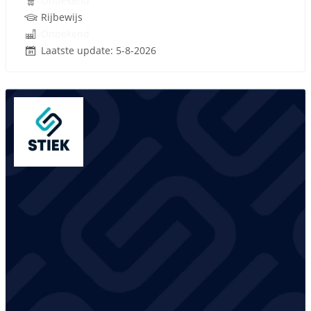
Onbekend
Rijbewijs
Onbekend
Laatste update: 5-8-2026