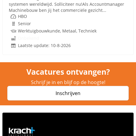
systemen wereldwijd. Solliciteer nu!Als Accountmanager
Machinebouw ben jij het commerciële gezicht...
HBO
Senior
Werktuigbouwkunde, Metaal, Techniek
Onbekend
Laatste update: 10-8-2026
Vacatures ontvangen?
Schrijf je in en blijf op de hoogte!
Inschrijven