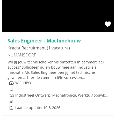
Sales Engineer - Machinebouw
Kracht Recruitment
(1 vacature)
NUMANSDORP
Wil jij jouw technische kennis omzetten in commercieel
succes? Solliciteer nu en bouw mee aan industriële
innovatie!Als Sales Engineer ben jij het technische
geweten achter de commerciële successen...
WO, HBO
Onbekend
Industrieel Ontwerp, Mechatronica, Werktuigbouwkunde, Metaal, Techniek
Onbekend
Laatste update: 10-8-2026