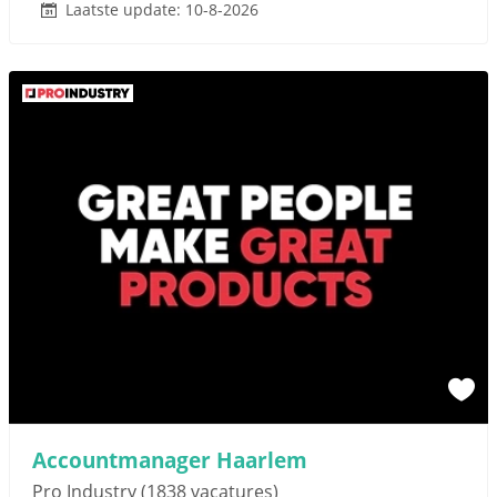
Laatste update: 10-8-2026
Accountmanager Haarlem
Pro Industry
(1838 vacatures)