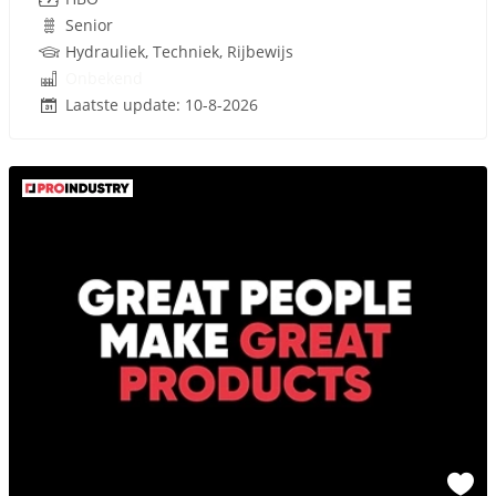
Senior
Hydrauliek, Techniek, Rijbewijs
Onbekend
Laatste update: 10-8-2026