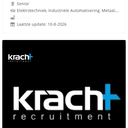
Senior
Elektrotechniek, Industriële Automatisering, Metaal, Besturingstechniek, Techniek
Onbekend
Laatste update: 10-8-2026