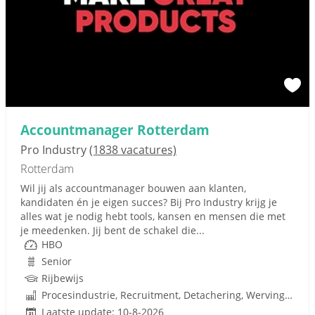
Accountmanager Rotterdam
Pro Industry
(1838 vacatures)
Rotterdam
Wil jij als accountmanager bouwen aan klanten,
kandidaten én je eigen succes? Bij Pro Industry krijg je
alles wat je nodig hebt tools, kansen en mensen die met
je meedenken. Jij bent de schakel die...
HBO
Senior
Rijbewijs
Procesindustrie, Recruitment, Detachering, Werving en Selectie
Laatste update: 10-8-2026