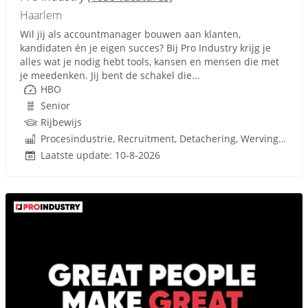
Haarlem
Wil jij als accountmanager bouwen aan klanten,
kandidaten én je eigen succes? Bij Pro Industry krijg je
alles wat je nodig hebt tools, kansen en mensen die met
je meedenken. Jij bent de schakel die...
HBO
Senior
Rijbewijs
Procesindustrie, Recruitment, Detachering, Werving en Selectie
Laatste update: 10-8-2026