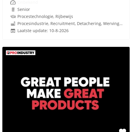
Onbekend
Senior
Procestechnologie, Rijbewijs
Procesindustrie, Recruitment, Detachering, Werving en Selectie
Laatste update: 10-8-2026