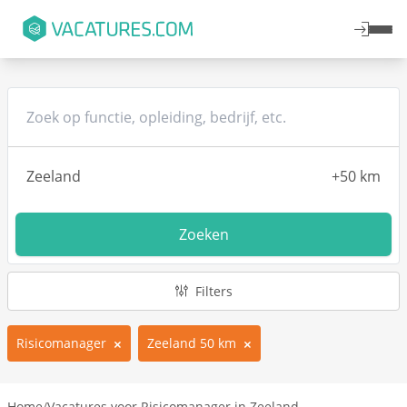
Zoeken
Filters
Risicomanager
Zeeland 50 km
Home
/
Vacatures voor Risicomanager in Zeeland