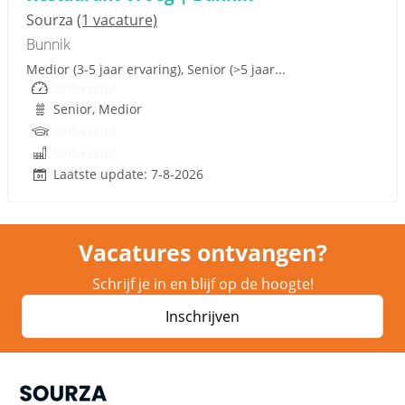
Sourza
(1 vacature)
Bunnik
Medior (3-5 jaar ervaring), Senior (>5 jaar...
Onbekend
Senior, Medior
Onbekend
Onbekend
Laatste update: 7-8-2026
Vacatures ontvangen?
Schrijf je in en blijf op de hoogte!
Inschrijven