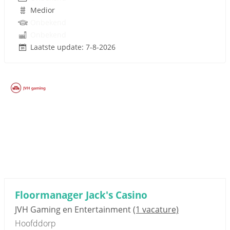
Medior
Onbekend
Onbekend
Laatste update: 7-8-2026
Sponsored link
Floormanager Jack's Casino
JVH Gaming en Entertainment
(1 vacature)
Hoofddorp