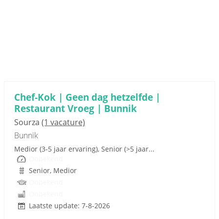
Sponsored link
Chef-Kok | Geen dag hetzelfde |
Restaurant Vroeg | Bunnik
Sourza
(1 vacature)
Bunnik
Medior (3-5 jaar ervaring), Senior (>5 jaar...
Onbekend
Senior, Medior
Onbekend
Onbekend
Laatste update: 7-8-2026