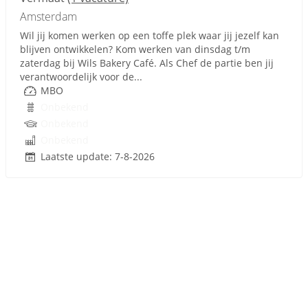
Amsterdam
Wil jij komen werken op een toffe plek waar jij jezelf kan
blijven ontwikkelen? Kom werken van dinsdag t/m
zaterdag bij Wils Bakery Café. Als Chef de partie ben jij
verantwoordelijk voor de...
MBO
Onbekend
Onbekend
Onbekend
Laatste update: 7-8-2026