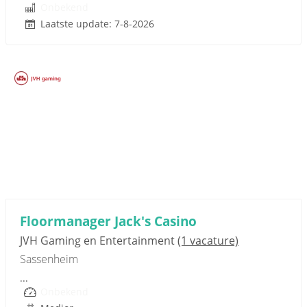
Onbekend
Laatste update: 7-8-2026
Sponsored link
Floormanager Jack's Casino
JVH Gaming en Entertainment
(1 vacature)
Sassenheim
...
Onbekend