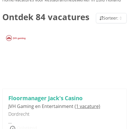
Ontdek 84 vacatures
Sorteer:
Sponsored link
Floormanager Jack's Casino
JVH Gaming en Entertainment
(1 vacature)
Dordrecht
...
Onbekend