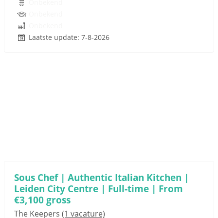
Onbekend
Onbekend
Onbekend
Laatste update: 7-8-2026
Sous Chef | Authentic Italian Kitchen |
Leiden City Centre | Full-time | From
€3,100 gross
The Keepers
(1 vacature)