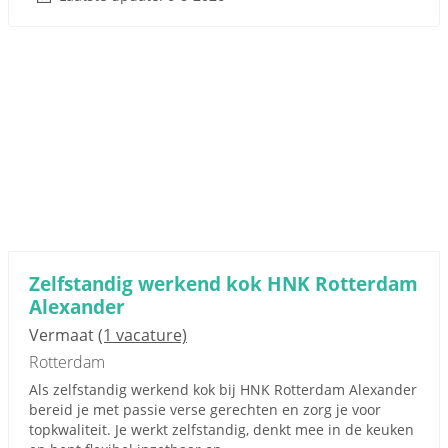
Zelfstandig werkend kok HNK Rotterdam
Alexander
Vermaat
(1 vacature)
Rotterdam
Als zelfstandig werkend kok bij HNK Rotterdam Alexander
bereid je met passie verse gerechten en zorg je voor
topkwaliteit. Je werkt zelfstandig, denkt mee in de keuken