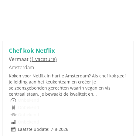
Chef kok Netflix
Vermaat
(1 vacature)
Amsterdam
Koken voor Netflix in hartje Amsterdam? Als chef kok geef
je leiding aan het keukenteam en creëer je
seizoensgebonden gerechten waarin vegan en vis
centraal staan. Je bewaakt de kwaliteit en...
Onbekend
Onbekend
Onbekend
Onbekend
Laatste update: 7-8-2026