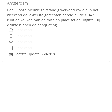
Amsterdam
Ben jij onze nieuwe zelfstandig werkend kok die in het
weekend de lekkerste gerechten bereid bij de OBA? Jij
runt de keuken, van de mise en place tot de uitgifte. Bij
drukte binnen de banqueting...
Onbekend
Onbekend
Onbekend
Onbekend
Laatste update: 7-8-2026