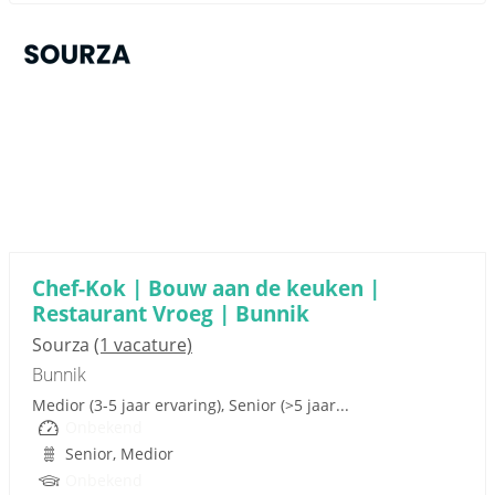
Sponsored link
Chef-Kok | Bouw aan de keuken |
Restaurant Vroeg | Bunnik
Sourza
(1 vacature)
Bunnik
Medior (3-5 jaar ervaring), Senior (>5 jaar...
Onbekend
Senior, Medior
Onbekend