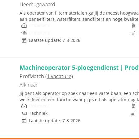
Heerhugowaard
Als operator van filtermaterialen ga jij de meest hoogwa
aan paneelfilters, waterfilters, zandfilters en hoge kwali
Onbekend
Onbekend
Laatste update: 7-8-2026
Machineoperator 5-ploegendienst | Pro
ProfMatch
(1 vacature)
Alkmaar
Jij bent als operator op zoek naar een vaste baan, een s
werksfeer en een functie waar jij jezelf als operator nog k
Onbekend
Techniek
Laatste update: 7-8-2026