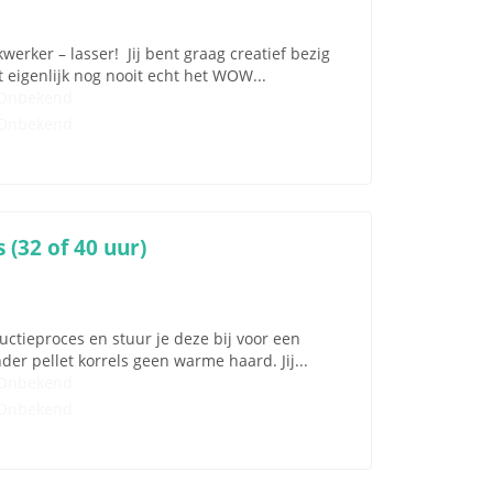
erker – lasser! Jij bent graag creatief bezig
 eigenlijk nog nooit echt het WOW...
Onbekend
Onbekend
 (32 of 40 uur)
uctieproces en stuur je deze bij voor een
der pellet korrels geen warme haard. Jij...
Onbekend
Onbekend