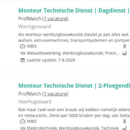
Monteur Technische Dienst | Dagdienst |
ProfMatch
(1 vacature)
Wieringerwaard
Als monteur werktuigbouwkunde sleutel je aan alles wat i
walsen, extrusiemachines, transportsystemen en pompen. J
MBO
Metaalbewerking, Werktuigbouwkunde, Procestechnologie, Techniek
Laatste update: 7-8-2026
Monteur Technische Dienst | 2-Ploegendi
ProfMatch
(1 vacature)
Heerhugowaard
Bak maar raak voor een knaak, wij bakken namelijk Ieder
en restaurants. Denk aan 5000 broden per dag, van Italiaa
MBO
Elektrotechniek, Werktuigbouwkunde, Techniek