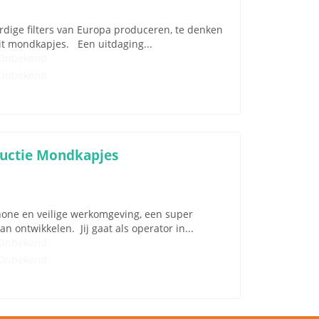
ardige filters van Europa produceren, te denken
teit mondkapjes. Een uitdaging...
Onbekend
Onbekend
ductie Mondkapjes
chone en veilige werkomgeving, een super
an ontwikkelen. Jij gaat als operator in...
Onbekend
Onbekend