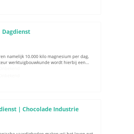
 Dagdienst
ren namelijk 10.000 kilo magnesium per dag,
nteur werktuigbouwkunde wordt hierbij een...
Onbekend
Onbekend
ienst | Chocolade Industrie
nische vaardigheden maken wij het leven net