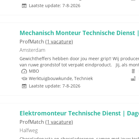
Laatste update: 7-8-2026
Mechanisch Monteur Technische Dienst |
ProfMatch
(1 vacature)
Amsterdam
Gewichtheffers hebben door jou meer grip!! Wij produce
van ruwe grondstof tot verpakt eindproduct. Jij, als mo
MBO
Werktuigbouwkunde, Techniek
Laatste update: 7-8-2026
Elektromonteur Technische Dienst | Dagd
ProfMatch
(1 vacature)
Halfweg
Chocoladepasta en chocoladerepen, samen met jouw tech