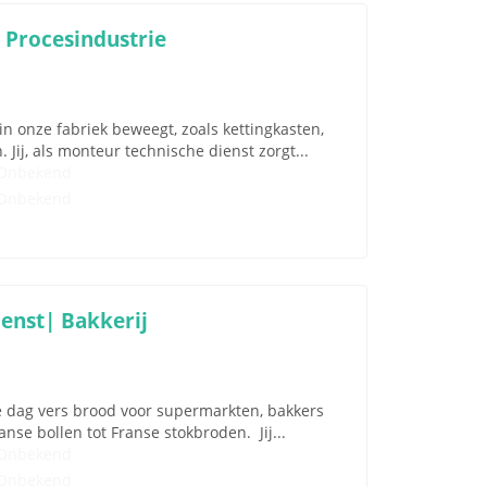
 Procesindustrie
n onze fabriek beweegt, zoals kettingkasten,
ij, als monteur technische dienst zorgt...
Onbekend
Onbekend
enst| Bakkerij
e dag vers brood voor supermarkten, bakkers
nse bollen tot Franse stokbroden. Jij...
Onbekend
Onbekend