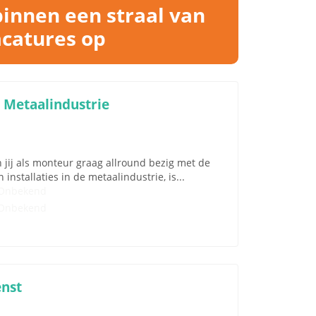
binnen een straal van
acatures op
 Metaalindustrie
ij als monteur graag allround bezig met de
stallaties in de metaalindustrie, is...
Onbekend
Onbekend
enst