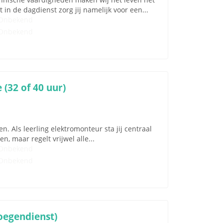
in de dagdienst zorg jij namelijk voor een...
Onbekend
Onbekend
(32 of 40 uur)
. Als leerling elektromonteur sta jij centraal
, maar regelt vrijwel alle...
Onbekend
Onbekend
oegendienst)