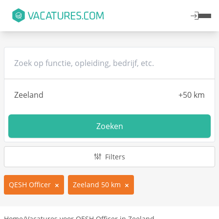
Zoeken
Filters
QESH Officer
Zeeland 50 km
Home
/
Vacatures voor QESH Officer in Zeeland