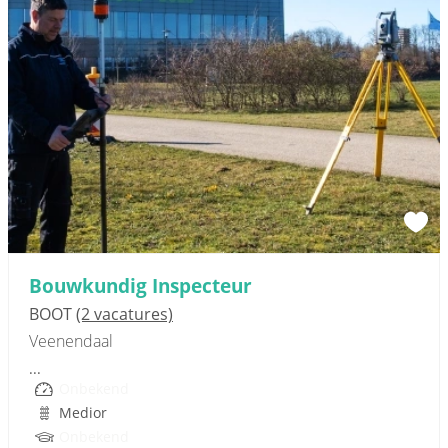
Sponsored link
Bouwkundig Inspecteur
BOOT
(2 vacatures)
Veenendaal
...
Onbekend
Medior
Onbekend