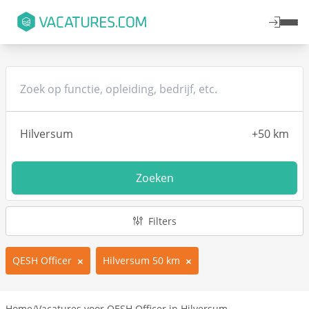
Zoeken
Filters
QESH Officer
Hilversum 50 km
Home
/
Vacatures voor QESH Officer in Hilversum