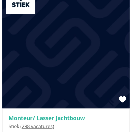
Monteur/ Lasser Jachtbouw
Stiek
(298 vacatures)