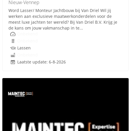
Nieuw-Vennep
Word Lasser/ Monteur Jachtbouw bij Van Driel Wil jij
werken aan exclusieve maatwerkonderdelen voor de
meest luxe jachten ter wereld? Bij Van Driel B.V. Krijg je
de kans om jouw vakmanschap in te...
Onbekend
Onbekend
Lassen
Onbekend
Laatste update: 6-8-2026