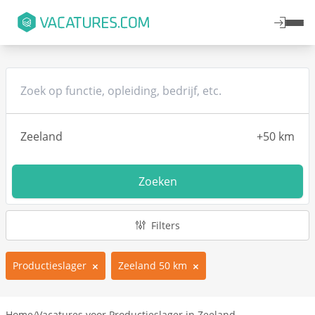
Zoeken
Filters
Productieslager
Zeeland 50 km
Home
/
Vacatures voor Productieslager in Zeeland