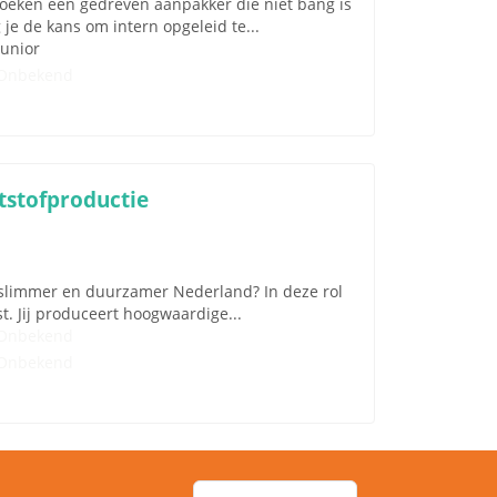
zoeken een gedreven aanpakker die niet bang is
 je de kans om intern opgeleid te...
Junior
Onbekend
tstofproductie
 slimmer en duurzamer Nederland? In deze rol
st. Jij produceert hoogwaardige...
Onbekend
Onbekend