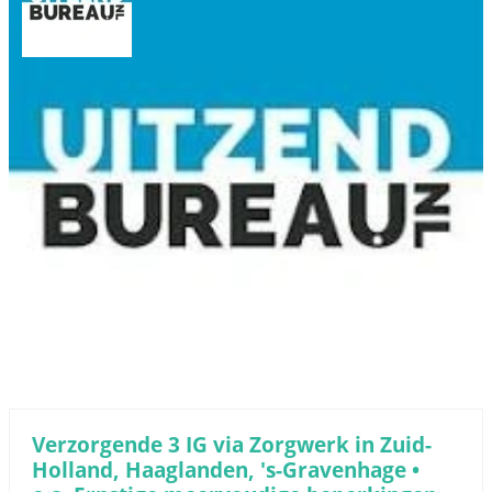
Verzorgende 3 IG via Zorgwerk in Zuid-
Holland, Haaglanden, 's-Gravenhage •