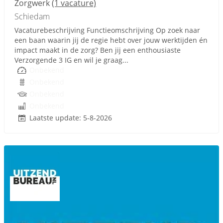
Zorgwerk
(1 vacature)
Schiedam
Vacaturebeschrijving Functieomschrijving Op zoek naar
een baan waarin jij de regie hebt over jouw werktijden én
impact maakt in de zorg? Ben jij een enthousiaste
Verzorgende 3 IG en wil je graag...
Onbekend
Onbekend
Onbekend
Onbekend
Laatste update: 5-8-2026