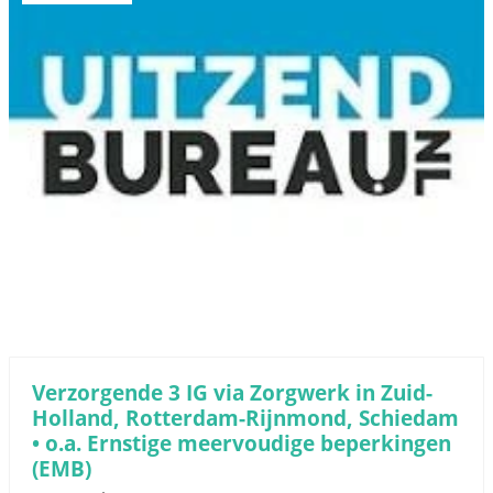
Verzorgende 3 IG via Zorgwerk in Zuid-
Holland, Rotterdam-Rijnmond, Schiedam
• o.a. Ernstige meervoudige beperkingen
(EMB)