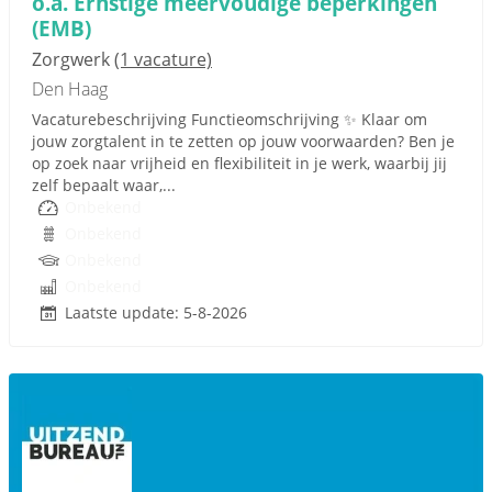
o.a. Ernstige meervoudige beperkingen
(EMB)
Zorgwerk
(1 vacature)
Den Haag
Vacaturebeschrijving Functieomschrijving ✨ Klaar om
jouw zorgtalent in te zetten op jouw voorwaarden? Ben je
op zoek naar vrijheid en flexibiliteit in je werk, waarbij jij
zelf bepaalt waar,...
Onbekend
Onbekend
Onbekend
Onbekend
Laatste update: 5-8-2026