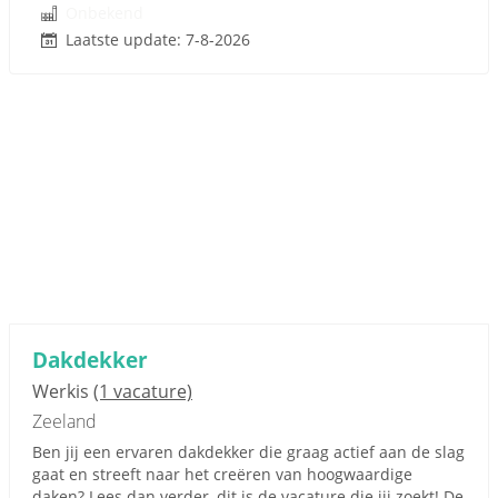
Onbekend
Laatste update: 7-8-2026
Dakdekker
Werkis
(1 vacature)
Zeeland
Ben jij een ervaren dakdekker die graag actief aan de slag
gaat en streeft naar het creëren van hoogwaardige
daken? Lees dan verder, dit is de vacature die jij zoekt! De