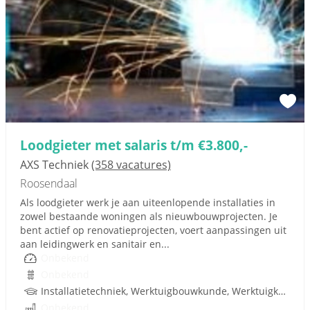
Loodgieter met salaris t/m €3.800,-
AXS Techniek
(358 vacatures)
Roosendaal
Als loodgieter werk je aan uiteenlopende installaties in
zowel bestaande woningen als nieuwbouwprojecten. Je
bent actief op renovatieprojecten, voert aanpassingen uit
aan leidingwerk en sanitair en...
Onbekend
Onbekend
Installatietechniek, Werktuigbouwkunde, Werktuigkundige, Rijbewijs
Onbekend