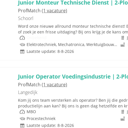
Junior Monteur Technische Dienst | 2-Pl
ProfMatch
(1 vacature)
Schoorl
Word onze nieuwe allround monteur technische dienst! Be
of zoek je een frisse uitdaging? Bij ons krijg je de kans om 
Onbekend
Elektrotechniek, Mechatronica, Werktuigbouwkunde, Techniek
Laatste update: 8-8-2026
Junior Operator Voedingsindustrie | 2-P
ProfMatch
(1 vacature)
Langedijk
Kom jij ons team versterken als operator? Ben jij die ge
productielijn aan kan? Bij ons is geen dag hetzelfde en k
MBO
Procestechniek
Laatste update: 8-8-2026