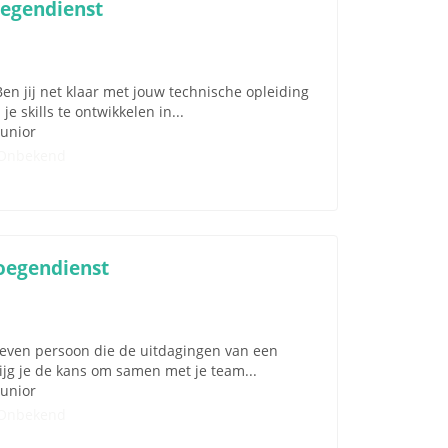
oegendienst
n jij net klaar met jouw technische opleiding
je skills te ontwikkelen in...
Junior
Onbekend
loegendienst
dreven persoon die de uitdagingen van een
rijg je de kans om samen met je team...
Junior
Onbekend