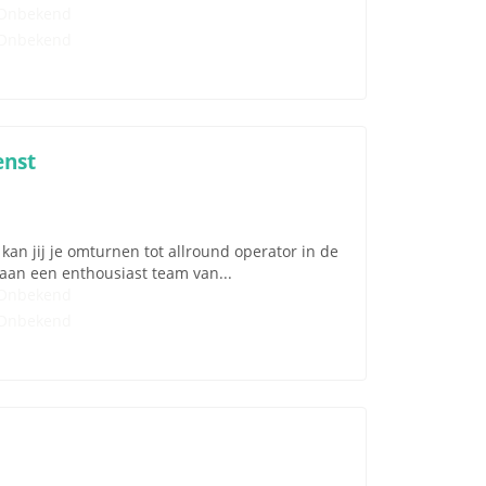
Onbekend
Onbekend
enst
kan jij je omturnen tot allround operator in de
aan een enthousiast team van...
Onbekend
Onbekend