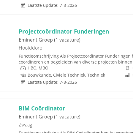
Laatste update: 7-8-2026
Projectcoördinator Funderingen
Eminent Groep
(1 vacature)
Hoofddorp
Functieomschrijving Als Projectcoördinator Funderingen 
coördineren en begeleiden van diverse projecten binnen d
HBO, MBO
Bouwkunde, Civiele Techniek, Techniek
Laatste update: 7-8-2026
BIM Coördinator
Eminent Groep
(1 vacature)
Zwaag
Functieomschrijving Als BIM Coördinator ben je verantwo