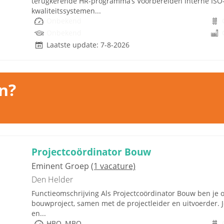
terugkerende HR-programma’s Voorbereiden interne ISO
kwaliteitssystemen...
Onbekend
Onbekend
Laatste update: 7-8-2026
n?
Projectcoördinator Bouw
Eminent Groep
(1 vacature)
Den Helder
Functieomschrijving Als Projectcoördinator Bouw ben je 
bouwproject, samen met de projectleider en uitvoerder. 
en...
HBO, MBO