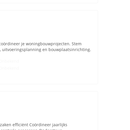
r coördineer je woningbouwprojecten. Stem
uitvoeringsplanning en bouwplaatsinrichting.
Onbekend
Onbekend
aken efficiënt Coördineer jaarlijks