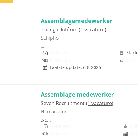
Assemblagemedewerker
Triangle Intérim
(1 vacature)
Schiphol
...
Onbekend
Start
Onbekend
Onbe
Laatste update: 6-8-2026
Assemblage medewerker
Seven Recruitment
(1 vacature)
Numansdorp
3-5...
Onbekend
On
Onbekend
On