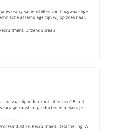
het nauwkeurig samenstellen van hoogwaardige
chnische assemblage zijn wij op zoek naar...
Onbekend
Recruitment, Uitzendbureau
sche vaardigheden kunt laten zien? Bij dit
waardige kunststofproducten te maken. Je
Onbekend
Procesindustrie, Recruitment, Detachering, Werving en Selectie