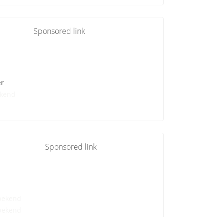
Sponsored link
er
kend
Sponsored link
bekend
bekend