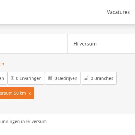
Vacatures
ren
en
0 Ervaringen
0 Bedrijven
0 Branches
versum 50 km
unningen in Hilversum