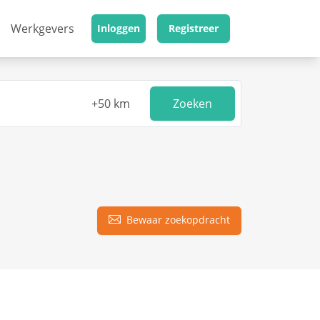
Werkgevers
Inloggen
Registreer
Zoeken
Bewaar zoekopdracht