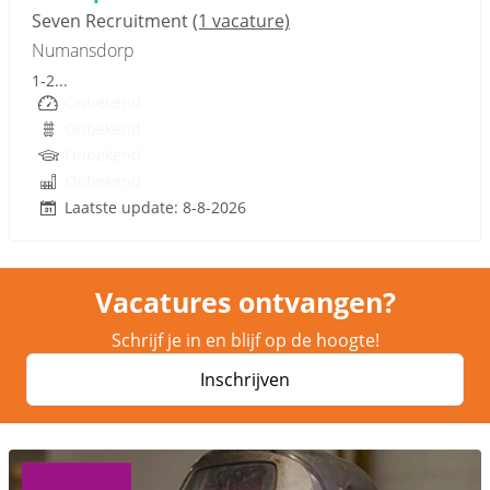
Seven Recruitment
(1 vacature)
Numansdorp
1-2...
Onbekend
Onbekend
Onbekend
Onbekend
Laatste update: 8-8-2026
Vacatures ontvangen?
Schrijf je in en blijf op de hoogte!
Inschrijven