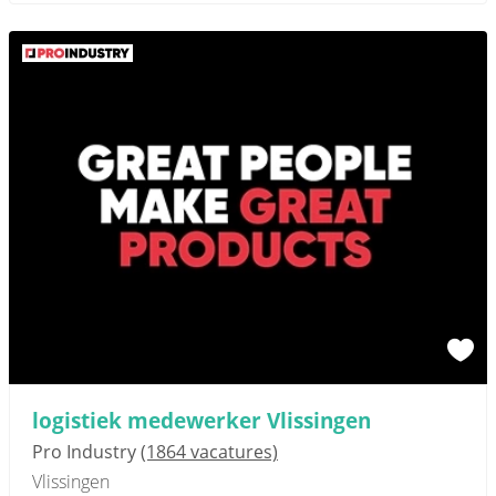
logistiek medewerker Vlissingen
Pro Industry
(1864 vacatures)
Vlissingen