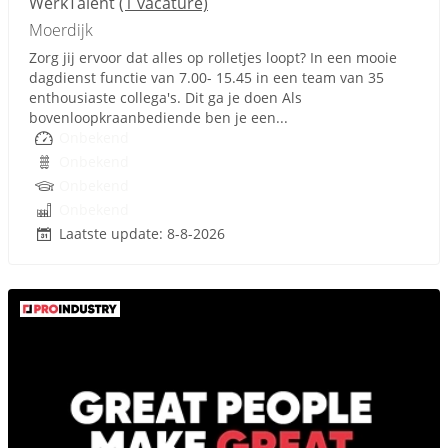
WerkTalent
(1 vacature)
Moerdijk
Zorg jij ervoor dat alles op rolletjes loopt? In een mooie
dagdienst functie van 7.00- 15.45 in een team van 35
enthousiaste collega's. Dit ga je doen Als
bovenloopkraanbediende ben je een...
Onbekend
Onbekend
Onbekend
Onbekend
Laatste update: 8-8-2026