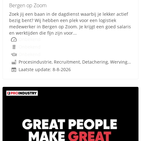
Bergen op Zoom
Zoek jij een baan in de dagdienst waarbij je lekker actief
bezig bent? Wij hebben een plek voor een logistiek
medewerker in Bergen op Zoom. Je krijgt een goed salaris
en werktijden die fijn zijn voor...
Onbekend
Onbekend
Onbekend
Procesindustrie, Recruitment, Detachering, Werving en Selectie
Laatste update: 8-8-2026