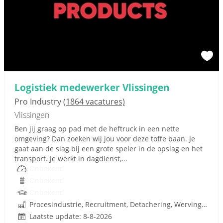
Logistiek medewerker Vlissingen
Pro Industry
(1864 vacatures)
Vlissingen
Ben jij graag op pad met de heftruck in een nette
omgeving? Dan zoeken wij jou voor deze toffe baan. Je
gaat aan de slag bij een grote speler in de opslag en het
transport. Je werkt in dagdienst,...
Onbekend
Onbekend
Onbekend
Procesindustrie, Recruitment, Detachering, Werving en Selectie
Laatste update: 8-8-2026