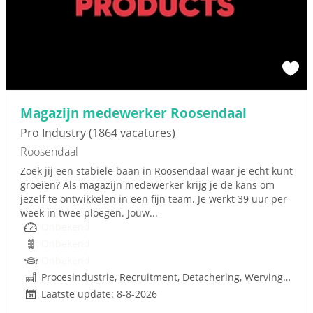
Magazijn medewerker Roosendaal
Pro Industry
(1864 vacatures)
Roosendaal
Zoek jij een stabiele baan in Roosendaal waar je echt kunt
groeien? Als magazijn medewerker krijg je de kans om
jezelf te ontwikkelen in een fijn team. Je werkt 39 uur per
week in twee ploegen. Jouw...
Onbekend
Onbekend
Onbekend
Procesindustrie, Recruitment, Detachering, Werving en Selectie
Laatste update: 8-8-2026