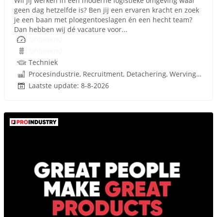
Wil jij werken in een moderne logistieke omgeving waar
geen dag hetzelfde is? Ben jij een ervaren kracht en zoek
je een baan met ploegentoeslagen én een hecht team?
Dan hebben wij dé vacature voor...
Onbekend
Onbekend
Techniek
Procesindustrie, Recruitment, Detachering, Werving en Selectie
Laatste update: 8-8-2026