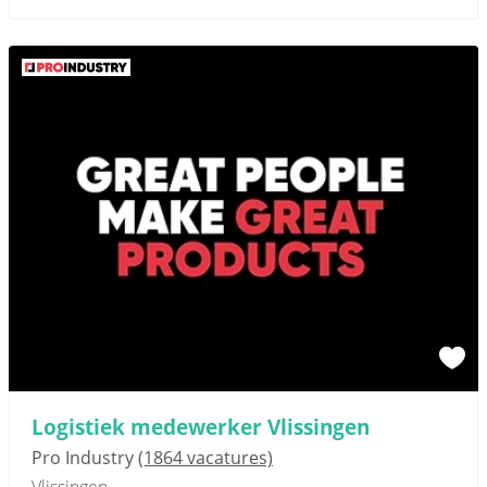
Logistiek medewerker Vlissingen
Pro Industry
(1864 vacatures)