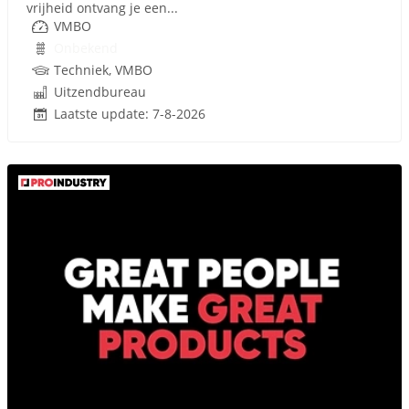
vrijheid ontvang je een...
VMBO
Onbekend
Techniek, VMBO
Uitzendbureau
Laatste update: 7-8-2026