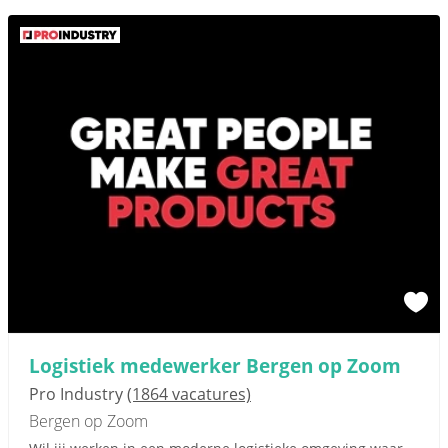
Logistiek medewerker Bergen op Zoom
Pro Industry
(1864 vacatures)
Bergen op Zoom