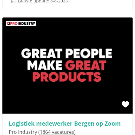
Laatste update: 8-8-2026
Logistiek medewerker Bergen op Zoom
Pro Industry
(1864 vacatures)