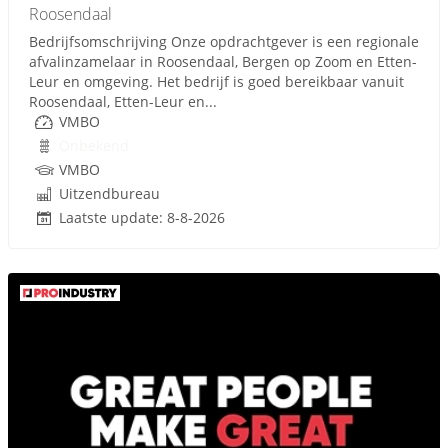
Roosendaal
Bedrijfsomschrijving Onze opdrachtgever is een regionale
afvalinzamelaar in Roosendaal, Bergen op Zoom en Etten-
Leur en omgeving. Het bedrijf is goed bereikbaar vanuit
Roosendaal, Etten-Leur en...
VMBO
Onbekend
VMBO
Uitzendbureau
Laatste update: 8-8-2026