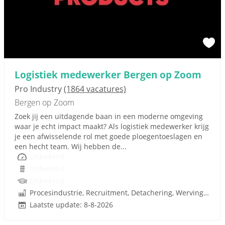
Logistiek medewerker Bergen op Zoom
Pro Industry
(1864 vacatures)
Bergen op Zoom
Zoek jij een uitdagende baan in een moderne omgeving
waar je echt impact maakt? Als logistiek medewerker krijg
je een afwisselende rol met goede ploegentoeslagen en
een hecht team. Wij hebben de...
Onbekend
Onbekend
Onbekend
Procesindustrie, Recruitment, Detachering, Werving en Selectie
Laatste update: 8-8-2026