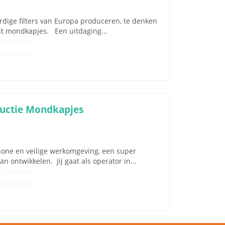
ardige filters van Europa produceren, te denken
teit mondkapjes. Een uitdaging...
Onbekend
Onbekend
ductie Mondkapjes
chone en veilige werkomgeving, een super
an ontwikkelen. Jij gaat als operator in...
Onbekend
Onbekend