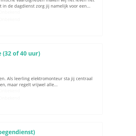
in de dagdienst zorg jij namelijk voor een...
Onbekend
Onbekend
(32 of 40 uur)
. Als leerling elektromonteur sta jij centraal
, maar regelt vrijwel alle...
Onbekend
Onbekend
oegendienst)