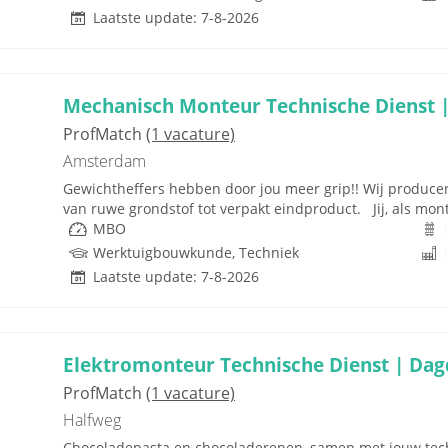
Laatste update: 7-8-2026
Mechanisch Monteur Technische Dienst |
ProfMatch
(1 vacature)
Amsterdam
Gewichtheffers hebben door jou meer grip!! Wij produce
van ruwe grondstof tot verpakt eindproduct. Jij, als mo
MBO
Werktuigbouwkunde, Techniek
Laatste update: 7-8-2026
Elektromonteur Technische Dienst | Dagd
ProfMatch
(1 vacature)
Halfweg
Chocoladepasta en chocoladerepen, samen met jouw tech