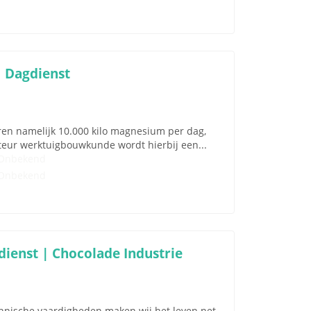
 Dagdienst
ren namelijk 10.000 kilo magnesium per dag,
nteur werktuigbouwkunde wordt hierbij een...
Onbekend
Onbekend
ienst | Chocolade Industrie
nische vaardigheden maken wij het leven net