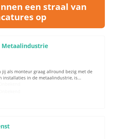
nnen een straal van
acatures op
 Metaalindustrie
ij als monteur graag allround bezig met de
stallaties in de metaalindustrie, is...
Onbekend
Onbekend
enst