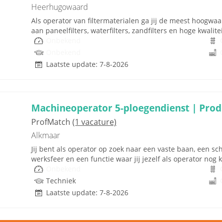
Heerhugowaard
Als operator van filtermaterialen ga jij de meest hoogwa
aan paneelfilters, waterfilters, zandfilters en hoge kwali
Onbekend
Onbekend
Laatste update: 7-8-2026
Machineoperator 5-ploegendienst | Pro
ProfMatch
(1 vacature)
Alkmaar
Jij bent als operator op zoek naar een vaste baan, een s
werksfeer en een functie waar jij jezelf als operator nog k
Onbekend
Techniek
Laatste update: 7-8-2026