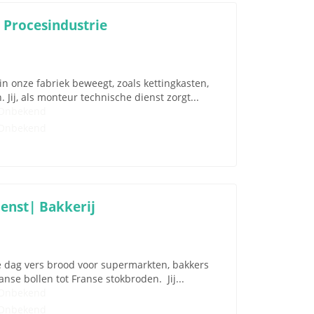
 Procesindustrie
n onze fabriek beweegt, zoals kettingkasten,
ij, als monteur technische dienst zorgt...
Onbekend
Onbekend
enst| Bakkerij
e dag vers brood voor supermarkten, bakkers
nse bollen tot Franse stokbroden. Jij...
Onbekend
Onbekend