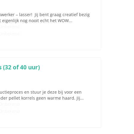
erker – lasser! Jij bent graag creatief bezig
 eigenlijk nog nooit echt het WOW...
Onbekend
Onbekend
 (32 of 40 uur)
uctieproces en stuur je deze bij voor een
der pellet korrels geen warme haard. Jij...
Onbekend
Onbekend