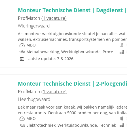
Monteur Technische Dienst | Dagdienst |
ProfMatch
(1 vacature)
Wieringerwaard
Als monteur werktuigbouwkunde sleutel je aan alles wat i
walsen, extrusiemachines, transportsystemen en pompen. J
MBO
Metaalbewerking, Werktuigbouwkunde, Procestechnologie, Techniek
Laatste update: 7-8-2026
Monteur Technische Dienst | 2-Ploegendi
ProfMatch
(1 vacature)
Heerhugowaard
Bak maar raak voor een knaak, wij bakken namelijk Ieder
en restaurants. Denk aan 5000 broden per dag, van Italiaa
MBO
Elektrotechniek, Werktuigbouwkunde, Techniek