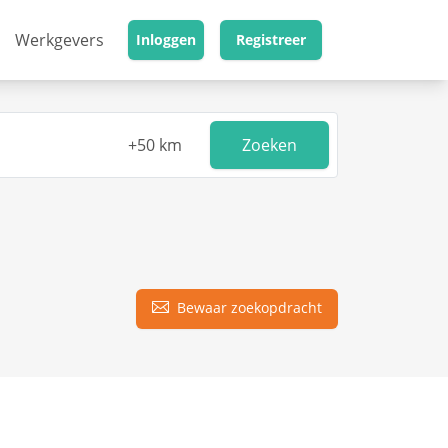
Werkgevers
Inloggen
Registreer
Zoeken
Bewaar zoekopdracht