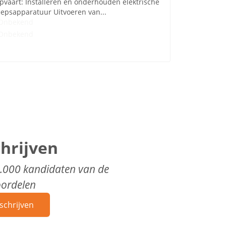
vaart: Installeren en onderhouden elektrische
eepsapparatuur Uitvoeren van...
Onbekend
Onbekend
chrijven
0.000 kandidaten van de
oordelen
schrijven