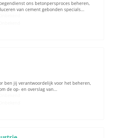
-ploegendienst ons betonpersproces beheren,
oduceren van cement gebonden specials...
Onbekend
Onbekend
or ben jij verantwoordelijk voor het beheren,
om de op- en overslag van...
Onbekend
Onbekend
ustrie