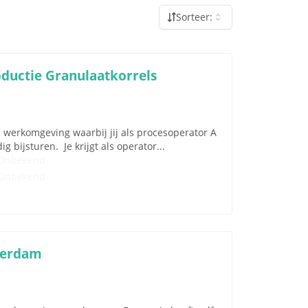
Sorteer:
oductie Granulaatkorrels
e werkomgeving waarbij jij als procesoperator A
 bijsturen. Je krijgt als operator...
Onbekend
Onbekend
terdam