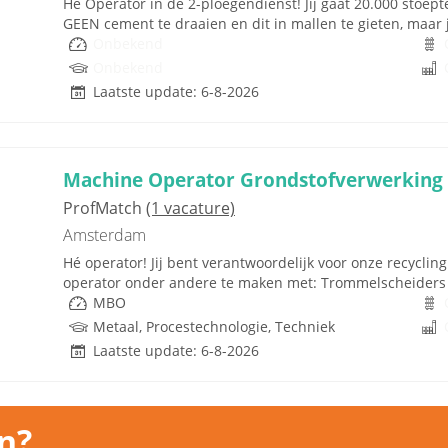
Hé Operator in de 2-ploegendienst! Jij gaat 20.000 stoepte
GEEN cement te draaien en dit in mallen te gieten, maar ji
Onbekend
Onbekend
Laatste update: 6-8-2026
Machine Operator Grondstofverwerking |
ProfMatch
(1 vacature)
Amsterdam
Hé operator! Jij bent verantwoordelijk voor onze recyclingli
operator onder andere te maken met: Trommelscheiders 
MBO
Metaal, Procestechnologie, Techniek
Laatste update: 6-8-2026
n?