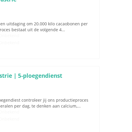
t een uitdaging om 20.000 kilo cacaobonen per
oces bestaat uit de volgende 4...
Onbekend
Onbekend
trie | 5-ploegendienst
egendiest controleer jij ons productieproces
ralen per dag, te denken aan calcium,...
Onbekend
Onbekend