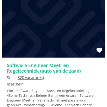
Software Engineer Meet- en
Regeltechniek (auto van de zaak)
Stiek
(320 vacatures)
IJsselstein
Word Software Engineer Meet- en Regeltechniek bij
4Some Technisch Beheer Ben jij een ervaren Software
Engineer Meet- en Regeltechniek met passie voor
gebouwautomatisering? Bij 4Some Technisch Beheer...