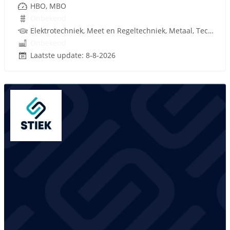
HBO, MBO
Onbekend
Elektrotechniek, Meet en Regeltechniek, Metaal, Techniek
Onbekend
Laatste update: 8-8-2026