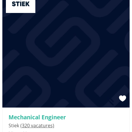
Mechanical Engineer
Stiek
(320 vacatures)