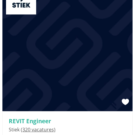
REVIT Engineer
Stiek
(320 vacatures)