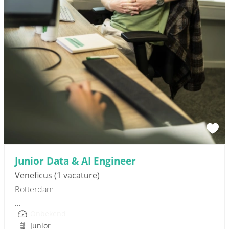
Sponsored link
Junior Data & AI Engineer
Veneficus
(1 vacature)
Rotterdam
...
Onbekend
Junior