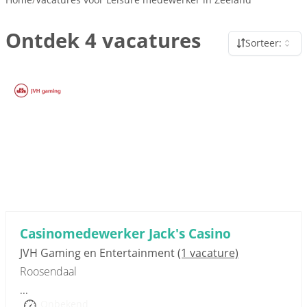
Ontdek 4 vacatures
Sorteer:
Sponsored link
Casinomedewerker Jack's Casino
JVH Gaming en Entertainment
(1 vacature)
Roosendaal
...
Onbekend