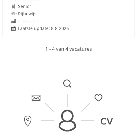
Senior
Rijbewijs
Onbekend
Laatste update: 8-8-2026
1 - 4 van 4 vacatures