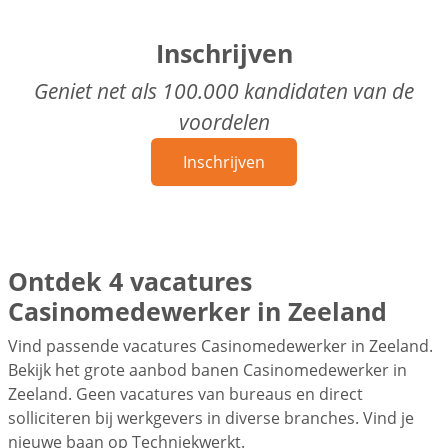
Inschrijven
Geniet net als 100.000 kandidaten van de
voordelen
Inschrijven
Ontdek 4 vacatures
Casinomedewerker in Zeeland
Vind passende vacatures Casinomedewerker in Zeeland.
Bekijk het grote aanbod banen Casinomedewerker in
Zeeland. Geen vacatures van bureaus en direct
solliciteren bij werkgevers in diverse branches. Vind je
nieuwe baan op Techniekwerkt.