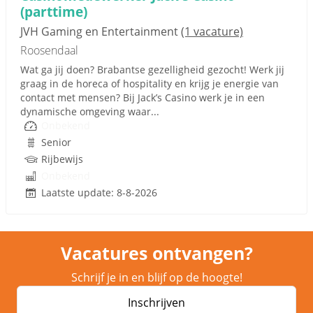
(parttime)
JVH Gaming en Entertainment
(1 vacature)
Roosendaal
Wat ga jij doen? Brabantse gezelligheid gezocht! Werk jij
graag in de horeca of hospitality en krijg je energie van
contact met mensen? Bij Jack’s Casino werk je in een
dynamische omgeving waar...
Onbekend
Senior
Rijbewijs
Onbekend
Laatste update: 8-8-2026
Vacatures ontvangen?
Schrijf je in en blijf op de hoogte!
Inschrijven