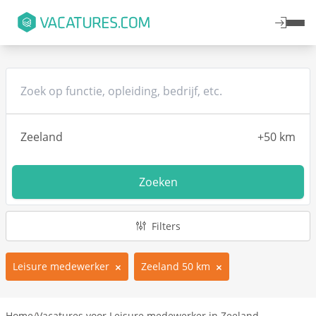
Zoeken
Filters
Leisure medewerker
Zeeland 50 km
Home
/
Vacatures voor Leisure medewerker in Zeeland