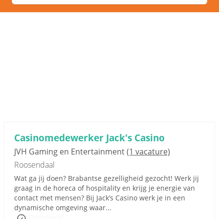
Casinomedewerker Jack's Casino
JVH Gaming en Entertainment
(1 vacature)
Roosendaal
Wat ga jij doen? Brabantse gezelligheid gezocht! Werk jij
graag in de horeca of hospitality en krijg je energie van
contact met mensen? Bij Jack’s Casino werk je in een
dynamische omgeving waar...
Onbekend