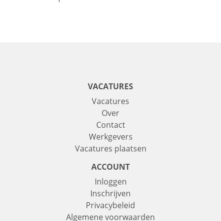
VACATURES
Vacatures
Over
Contact
Werkgevers
Vacatures plaatsen
ACCOUNT
Inloggen
Inschrijven
Privacybeleid
Algemene voorwaarden