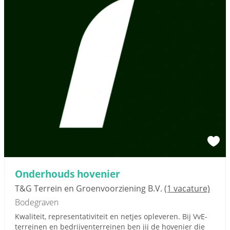
Onderhouds hovenier
T&G Terrein en Groenvoorziening B.V.
(1 vacature)
Bodegraven
Kwaliteit, representativiteit en netjes opleveren. Bij VvE-
terreinen en bedrijventerreinen ben jij de hovenier die