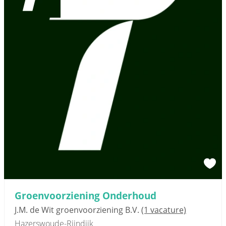
Groenvoorziening Onderhoud
J.M. de Wit groenvoorziening B.V.
(1 vacature)
Hazerswoude-Rijndijk