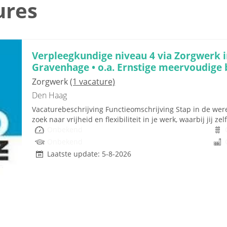
ures
Verpleegkundige niveau 4 via Zorgwerk i
Gravenhage • o.a. Ernstige meervoudige
Zorgwerk
(1 vacature)
Den Haag
Vacaturebeschrijving Functieomschrijving Stap in de were
zoek naar vrijheid en flexibiliteit in je werk, waarbij jij z
Onbekend
Onbekend
Laatste update: 5-8-2026