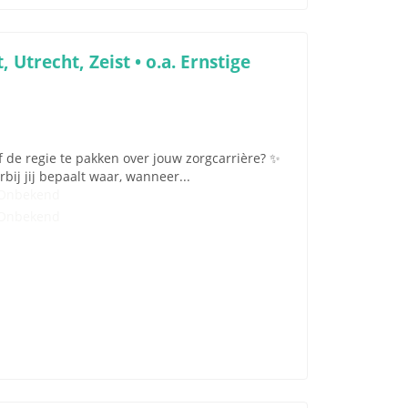
Utrecht, Zeist • o.a. Ernstige
 de regie te pakken over jouw zorgcarrière? ✨
arbij jij bepaalt waar, wanneer...
Onbekend
Onbekend