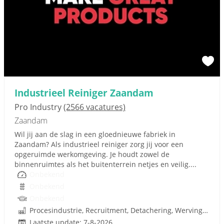
Industrieel Reiniger Zaandam
Pro Industry
(2566 vacatures)
Zaandam
Wil jij aan de slag in een gloednieuwe fabriek in
Zaandam? Als industrieel reiniger zorg jij voor een
opgeruimde werkomgeving. Je houdt zowel de
binnenruimtes als het buitenterrein netjes en veilig....
Onbekend
Onbekend
Onbekend
Procesindustrie, Recruitment, Detachering, Werving en Selectie
Laatste update: 7-8-2026