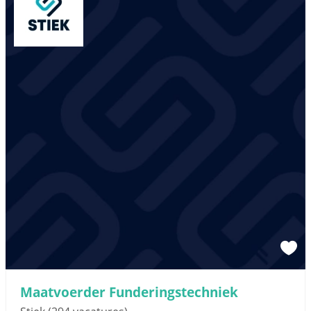
Maatvoerder Funderingstechniek