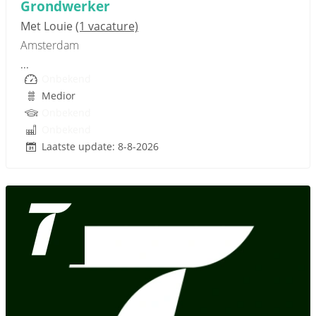
Grondwerker
Met Louie
(1 vacature)
Amsterdam
...
Onbekend
Medior
Onbekend
Onbekend
Laatste update: 8-8-2026