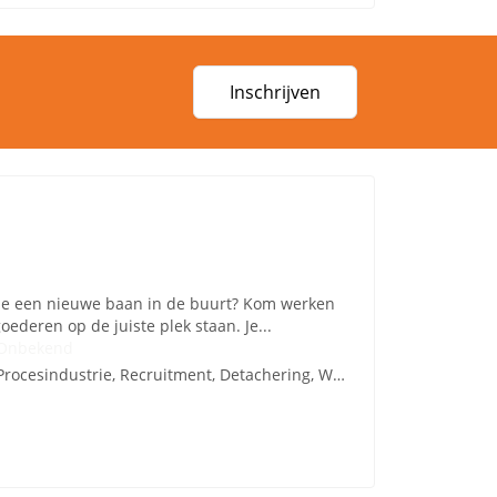
Inschrijven
k je een nieuwe baan in de buurt? Kom werken
goederen op de juiste plek staan. Je...
Onbekend
Procesindustrie, Recruitment, Detachering, Werving en Selectie