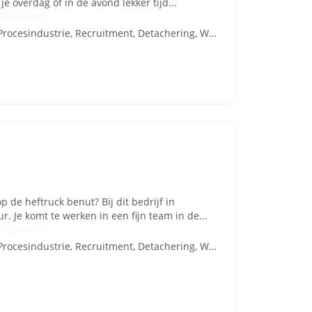
e overdag of in de avond lekker tijd...
Onbekend
Procesindustrie, Recruitment, Detachering, Werving en Selectie
p de heftruck benut? Bij dit bedrijf in
. Je komt te werken in een fijn team in de...
Onbekend
Procesindustrie, Recruitment, Detachering, Werving en Selectie