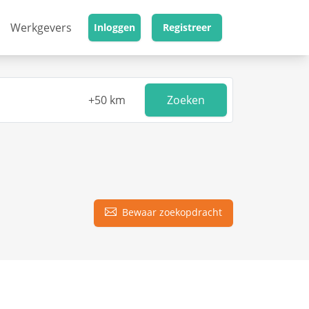
Werkgevers
Inloggen
Registreer
Zoeken
Bewaar zoekopdracht