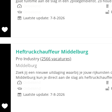
gaat fulltime aan de slag in een 2ploegendienst. Zo houd j
Onbekend
Onbekend
Laatste update: 7-8-2026
Heftruckchauffeur Middelburg
Pro Industry
(2566 vacatures)
Middelburg
Zoek jij een nieuwe uitdaging waarbij je jouw rijkunsten o
Middelburg kun je direct aan de slag als heftruckchauffeur
Onbekend
Onbekend
Laatste update: 7-8-2026