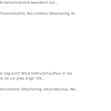
e kartonindustrie waardeert zijn...
Onbekend
Procesindustrie, Recruitment, Detachering, Werving en Selectie
 de slag kunt? Word heftruckchauffeur in Sas
e, 40 uur p/w), krijgt 15%...
Onbekend
Recruitment, Detachering, Uitzendbureau, Werving en Selectie