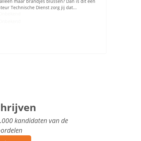
 alleen maar brandjes blussen? Dan is dit een
teur Technische Dienst zorg jij dat...
Onbekend
Onbekend
chrijven
0.000 kandidaten van de
oordelen