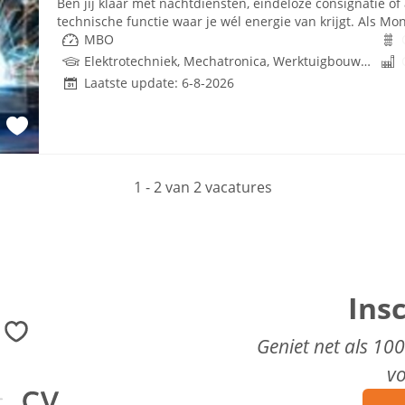
Ben jij klaar met nachtdiensten, eindeloze consignatie of
technische functie waar je wél energie van krijgt. Als Mon
MBO
Elektrotechniek, Mechatronica, Werktuigbouwkunde, Gebouwgebonden installaties, Techniek
Laatste update: 6-8-2026
1 - 2 van 2 vacatures
Ins
Geniet net als 10
v