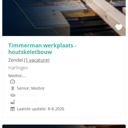
Sponsored link
Timmerman werkplaats -
houtskeletbouw
Zendel
(1 vacature)
Harlingen
Medior,...
Onbekend
Senior, Medior
Onbekend
Onbekend
Laatste update: 8-8-2026