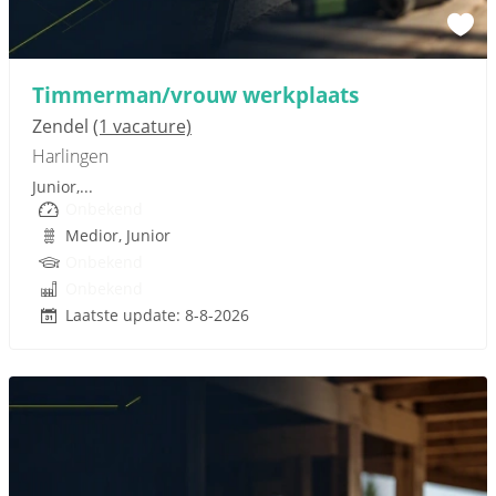
Sponsored link
Timmerman/vrouw werkplaats
Zendel
(1 vacature)
Harlingen
Junior,...
Onbekend
Medior, Junior
Onbekend
Onbekend
Laatste update: 8-8-2026