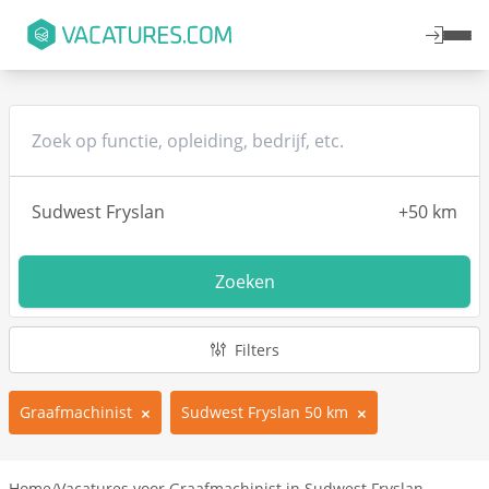
Zoeken
Filters
Graafmachinist
Sudwest Fryslan 50 km
Home
/
Vacatures voor Graafmachinist in Sudwest Fryslan