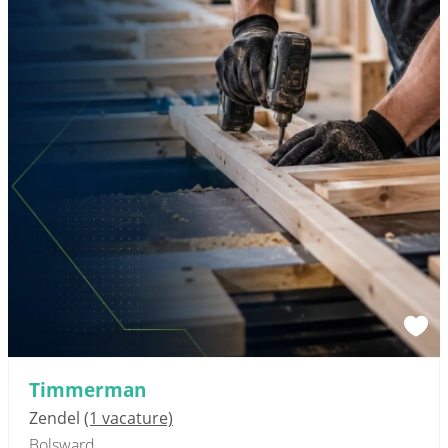
Sponsored link
Timmerman
Zendel
(1 vacature)
Bolsward