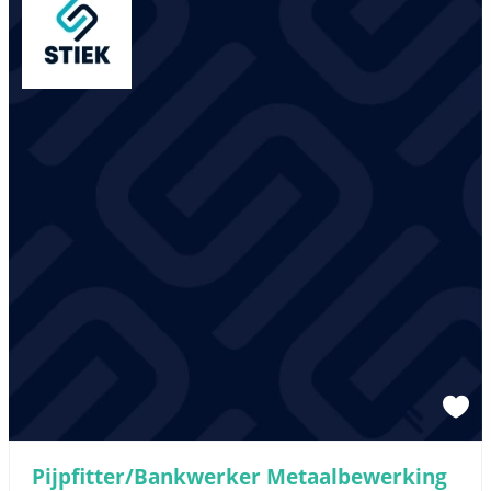
Pijpfitter/Bankwerker Metaalbewerking