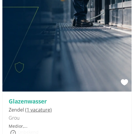
Sponsored link
Glazenwasser
Zendel
(1 vacature)
Grou
Medior,...
Onbekend