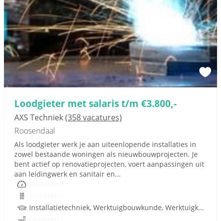
Loodgieter met salaris t/m €3.800,-
AXS Techniek
(358 vacatures)
Roosendaal
Als loodgieter werk je aan uiteenlopende installaties in
zowel bestaande woningen als nieuwbouwprojecten. Je
bent actief op renovatieprojecten, voert aanpassingen uit
aan leidingwerk en sanitair en...
Onbekend
Onbekend
Installatietechniek, Werktuigbouwkunde, Werktuigkundige, Rijbewijs
Onbekend