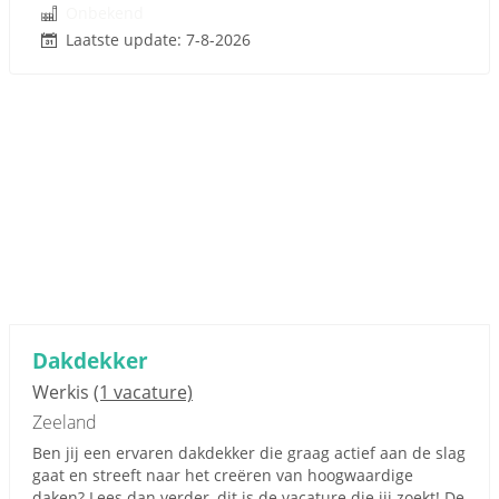
Onbekend
Laatste update: 7-8-2026
Dakdekker
Werkis
(1 vacature)
Zeeland
Ben jij een ervaren dakdekker die graag actief aan de slag
gaat en streeft naar het creëren van hoogwaardige
daken? Lees dan verder, dit is de vacature die jij zoekt! De