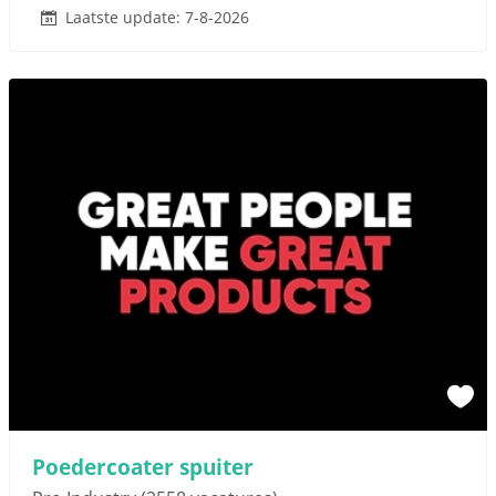
Laatste update: 7-8-2026
Poedercoater spuiter