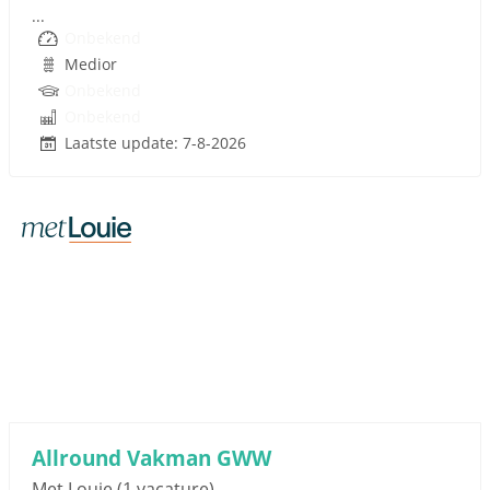
...
Onbekend
Medior
Onbekend
Onbekend
Laatste update: 7-8-2026
Sponsored link
Allround Vakman GWW
Met Louie
(1 vacature)