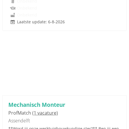
Onbekend
Onbekend
Onbekend
Laatste update: 6-8-2026
Mechanisch Monteur
ProfMatch
(1 vacature)
Assendelft
**Word jij onze werktuigbouwkundige ster?** Ben jij een