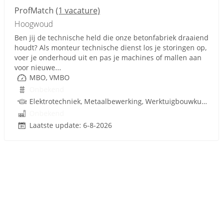
ProfMatch
(1 vacature)
Hoogwoud
Ben jij de technische held die onze betonfabriek draaiend
houdt? Als monteur technische dienst los je storingen op,
voer je onderhoud uit en pas je machines of mallen aan
voor nieuwe...
MBO, VMBO
Onbekend
Elektrotechniek, Metaalbewerking, Werktuigbouwkunde, Metaal, PLC, Techniek, W-Installaties, VMBO
Onbekend
Laatste update: 6-8-2026