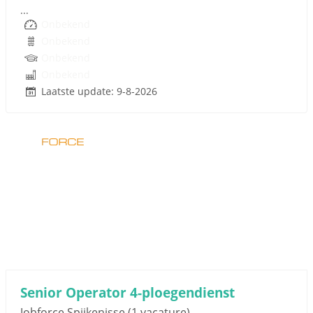
...
Onbekend
Onbekend
Onbekend
Onbekend
Laatste update: 9-8-2026
Sponsored link
Senior Operator 4-ploegendienst
Jobforce Spijkenisse
(1 vacature)