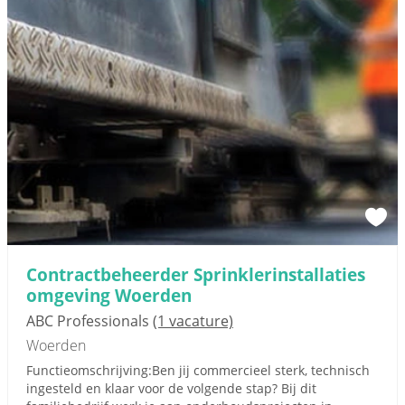
Contractbeheerder Sprinklerinstallaties
omgeving Woerden
ABC Professionals
(1 vacature)
Woerden
Functieomschrijving:Ben jij commercieel sterk, technisch
ingesteld en klaar voor de volgende stap? Bij dit