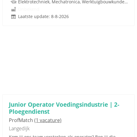
Elektrotechniek, Mechatronica, Werktuigbouwkunde, Techniek
Onbekend
Laatste update: 8-8-2026
Junior Operator Voedingsindustrie | 2-
Ploegendienst
ProfMatch
(1 vacature)
Langedijk
Kom jij ons team versterken als operator? Ben jij die