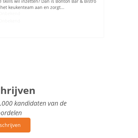
e skills wil inzetten? Dan is Bonton Bar & Bistro
t het keukenteam aan en zorgt...
Onbekend
Onbekend
chrijven
0.000 kandidaten van de
oordelen
schrijven