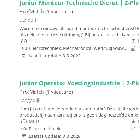
Junior Monteur Technische Dienst | 2-Pl
ProfMatch
(1 vacature)
Schoorl
Word onze nieuwe allround monteur technische dienst! Be
of zoek je een frisse uitdaging? Bij ons krijg je de kans om 
Onbekend
Elektrotechniek, Mechatronica, Werktuigbouwkunde, Techniek
Laatste update: 8-8-2026
Junior Operator Voedingsindustrie | 2-P
ProfMatch
(1 vacature)
Langedijk
Kom jij ons team versterken als operator? Ben jij die ge
productielijn aan kan? Bij ons is geen dag hetzelfde en k
MBO
Procestechniek
Laatste update: 8-8-2026