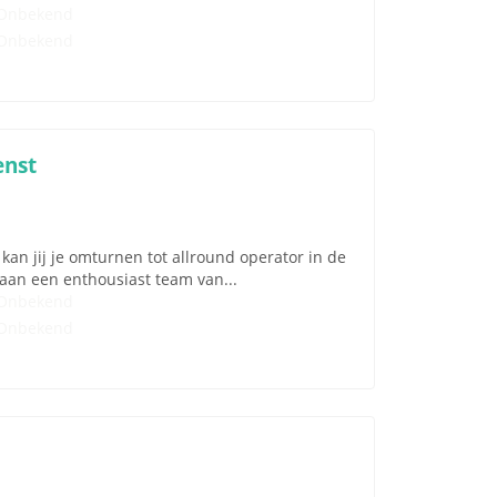
Onbekend
Onbekend
enst
kan jij je omturnen tot allround operator in de
aan een enthousiast team van...
Onbekend
Onbekend