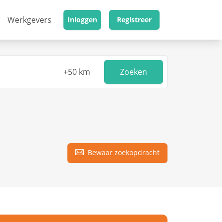
Werkgevers
Inloggen
Registreer
Zoeken
Bewaar zoekopdracht