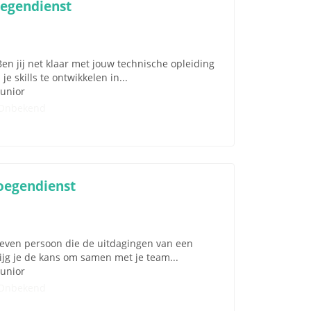
oegendienst
n jij net klaar met jouw technische opleiding
je skills te ontwikkelen in...
Junior
Onbekend
loegendienst
dreven persoon die de uitdagingen van een
rijg je de kans om samen met je team...
Junior
Onbekend