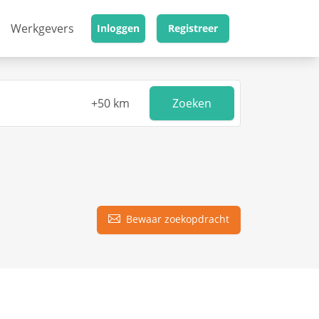
Werkgevers
Inloggen
Registreer
Zoeken
Bewaar zoekopdracht