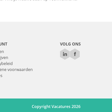
UNT
VOLG ONS
en
ijven
ybeleid
ene voorwaarden
es
Copyright Vacatures 2026