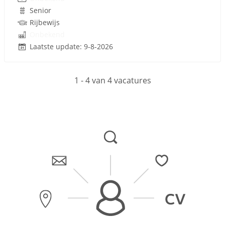
Senior
Rijbewijs
Onbekend
Laatste update: 9-8-2026
1 - 4 van 4 vacatures