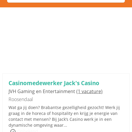
Casinomedewerker Jack's Casino
JVH Gaming en Entertainment
(1 vacature)
Roosendaal
Wat ga jij doen? Brabantse gezelligheid gezocht! Werk jij
graag in de horeca of hospitality en krijg je energie van
contact met mensen? Bij Jack’s Casino werk je in een
dynamische omgeving waar...
Onbekend