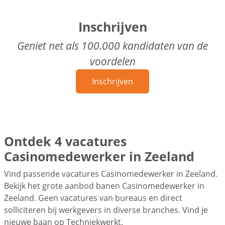
Inschrijven
Geniet net als 100.000 kandidaten van de
voordelen
Inschrijven
Ontdek 4 vacatures
Casinomedewerker in Zeeland
Vind passende vacatures Casinomedewerker in Zeeland.
Bekijk het grote aanbod banen Casinomedewerker in
Zeeland. Geen vacatures van bureaus en direct
solliciteren bij werkgevers in diverse branches. Vind je
nieuwe baan op Techniekwerkt.