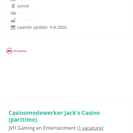
Junior
Onbekend
Onbekend
Laatste update: 9-8-2026
Sponsored link
Casinomedewerker Jack's Casino
(parttime)
JVH Gaming en Entertainment
(1 vacature)