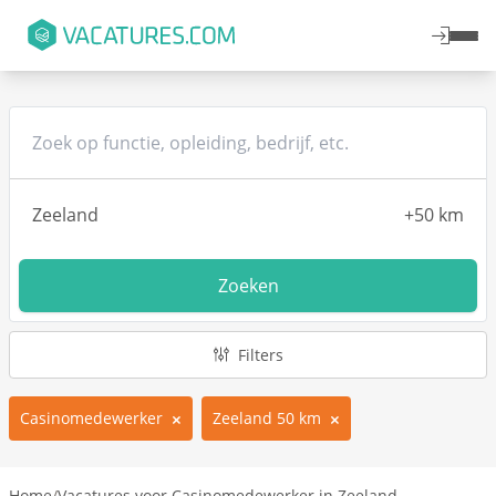
Zoeken
Filters
Casinomedewerker
Zeeland 50 km
Home
/
Vacatures voor Casinomedewerker in Zeeland