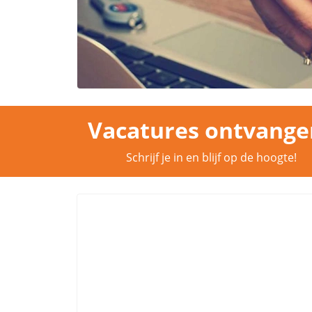
Vacatures ontvange
Schrijf je in en blijf op de hoogte!