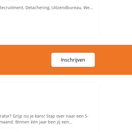
Onbekend
Recruitment, Detachering, Uitzendbureau, Werving en Selectie
Inschrijven
ator? Grijp nu je kans! Stap over naar een 5-
maand. Binnen één jaar ben jij een...
Onbekend