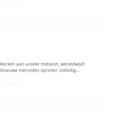
Onbekend
 Werken aan unieke motoren, wereldwijd!
dnieuwe mercedes sprinter, volledig...
Onbekend
Onbekend