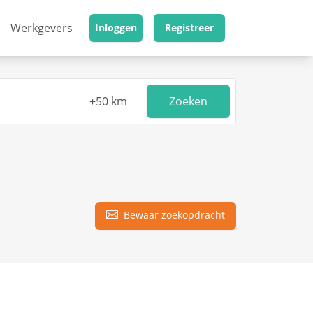
Werkgevers
Inloggen
Registreer
Zoeken
Bewaar zoekopdracht