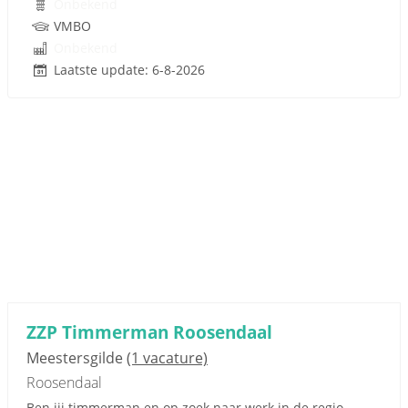
Onbekend
VMBO
Onbekend
Laatste update: 6-8-2026
ZZP Timmerman Roosendaal
Meestersgilde
(1 vacature)
Roosendaal
Ben jij timmerman en op zoek naar werk in de regio