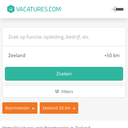
Zoeken
Filters
Boormeester
Zeeland 50 km
Home
/
Vacatures voor Boormeester in Zeeland