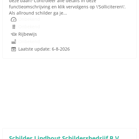
deze baan? Controleer alle details in deze
functieomschrijving en klik vervolgens op \'Solliciteren\'.
Als allround schilder ga je...
Onbekend
Onbekend
Rijbewijs
Onbekend
Laatste update: 6-8-2026
Schilder Lindhout Schildersbedrijf B.V.