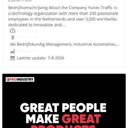
Bedrijfsomschrijving About the Company Yunex Traffic is
a technology organization with more than 230 passionate
employees in the Netherlands and over 3,200 worldwide,
dedicated to innovative and...
Onbekend
Onbekend
Bedrijfskundig Management, Industrial Automation, Infra, Techniek
Onbekend
Laatste update: 7-8-2026