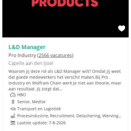
L&D Manager
Pro Industry
(2566 vacatures)
Capelle aan den Ijssel
Waarom jij deze rol als L&D Manager wilt? Omdat jij weet
dat goede medewerkers het verschil maken.Bij Pro
Industry en Wolfram Chain werk je niet aan theorie, maar
aan resultaat. Jij zorgt dat...
HBO
Senior, Medior
Transport en Logistiek
Procesindustrie, Recruitment, Detachering, Werving en Selectie
Laatste update: 7-8-2026