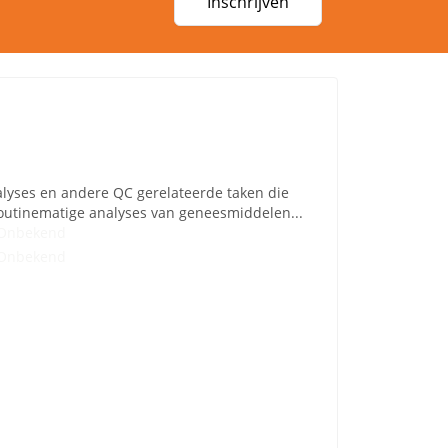
Inschrijven
alyses en andere QC gerelateerde taken die
outinematige analyses van geneesmiddelen...
Onbekend
Onbekend