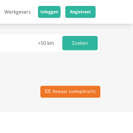
Werkgevers
Inloggen
Registreer
Zoeken
Bewaar zoekopdracht