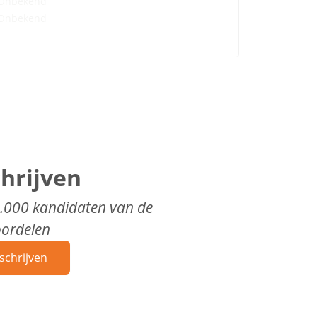
Onbekend
Onbekend
chrijven
0.000 kandidaten van de
oordelen
schrijven