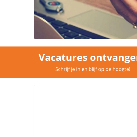
Vacatures ontvange
Schrijf je in en blijf op de hoogte!