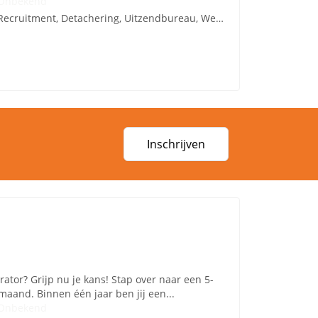
Onbekend
Recruitment, Detachering, Uitzendbureau, Werving en Selectie
Inschrijven
ator? Grijp nu je kans! Stap over naar een 5-
maand. Binnen één jaar ben jij een...
Onbekend