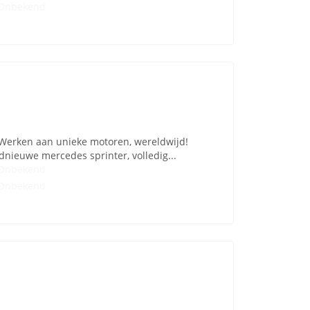
Onbekend
 Werken aan unieke motoren, wereldwijd!
dnieuwe mercedes sprinter, volledig...
Onbekend
Onbekend