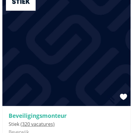
Beveiligingsmonteur
Stiek
(320 vacatures)
Beverwijk