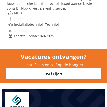
jouw technische kennis direct bijdraagt aan de beste
zorg? Bij Noordwest Ziekenhuisgroep...
MBO
Onbekend
Installatietechniek, Techniek
Onbekend
Laatste update: 8-8-2026
Vacatures ontvangen?
Schrijf je in en blijf op de hoogte!
Inschrijven