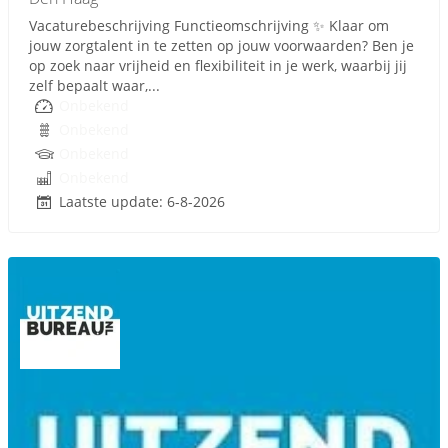
Vacaturebeschrijving Functieomschrijving ✨ Klaar om
jouw zorgtalent in te zetten op jouw voorwaarden? Ben je
op zoek naar vrijheid en flexibiliteit in je werk, waarbij jij
zelf bepaalt waar,...
Onbekend
Onbekend
Onbekend
Onbekend
Laatste update: 6-8-2026