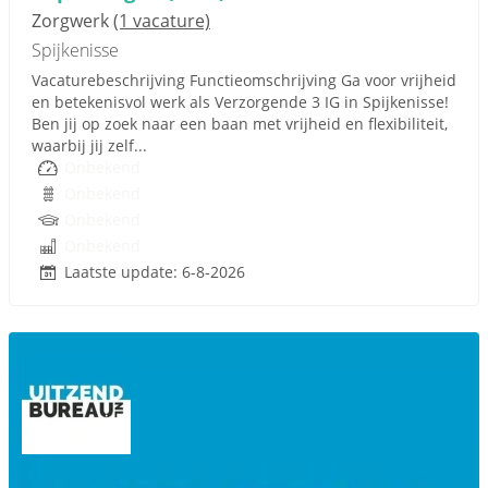
Zorgwerk
(1 vacature)
Spijkenisse
Vacaturebeschrijving Functieomschrijving Ga voor vrijheid
en betekenisvol werk als Verzorgende 3 IG in Spijkenisse!
Ben jij op zoek naar een baan met vrijheid en flexibiliteit,
waarbij jij zelf...
Onbekend
Onbekend
Onbekend
Onbekend
Laatste update: 6-8-2026