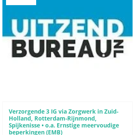
Verzorgende 3 IG via Zorgwerk in Zuid-
Holland, Rotterdam-Rijnmond,
Spijkenisse • o.a. Ernstige meervoudige
beperkingen (EMB)