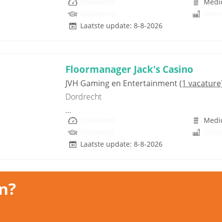
Onbekend
Medi
Onbekend
Onbe
Laatste update: 8-8-2026
Floormanager Jack's Casino
JVH Gaming en Entertainment
(1 vacature
Dordrecht
...
Onbekend
Medi
Onbekend
Onbe
Laatste update: 8-8-2026
n?