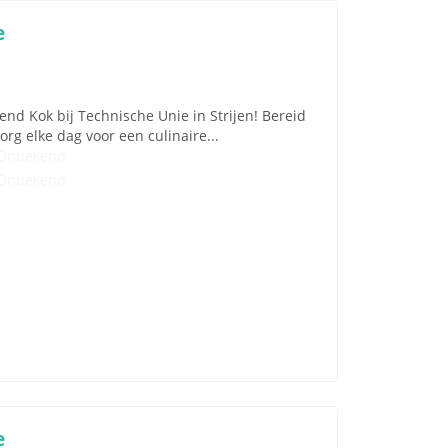
e
end Kok bij Technische Unie in Strijen! Bereid
rg elke dag voor een culinaire...
Onbekend
Onbekend
e