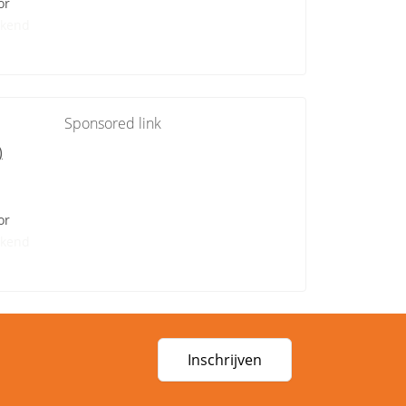
or
kend
Sponsored link
)
or
kend
Inschrijven