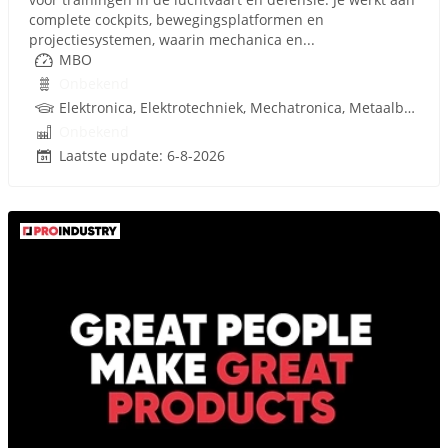
complete cockpits, bewegingsplatformen en
projectiesystemen, waarin mechanica en...
MBO
Onbekend
Elektronica, Elektrotechniek, Mechatronica, Metaalbewerking, Werktuigbouwkunde
Onbekend
Laatste update: 6-8-2026