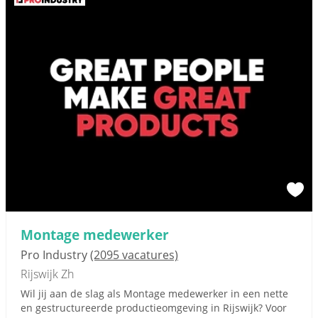
Montage medewerker
Pro Industry
(2095 vacatures)
Rijswijk Zh
Wil jij aan de slag als Montage medewerker in een nette
en gestructureerde productieomgeving in Rijswijk? Voor