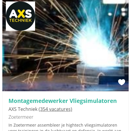
Montagemedewerker Vliegsimulatoren
AXS Techniek
(354 vacatures)
Zoetermeer
In Zoetermeer assembleer je hightech vliegsimulatoren
voor trainingen in de luchtvaart en defensie. Je werkt aan