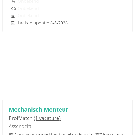
Onbekend
Onbekend
Onbekend
Laatste update: 6-8-2026
Mechanisch Monteur
ProfMatch
(1 vacature)
Assendelft
**Word jij onze werktuigbouwkundige ster?** Ben jij een