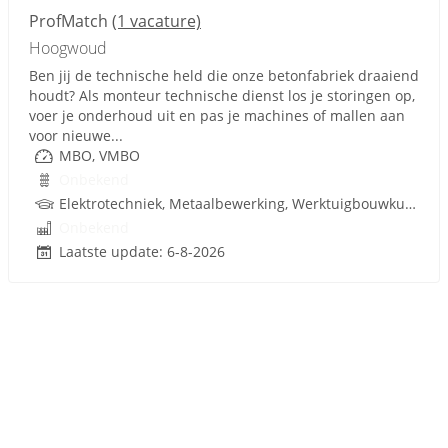
ProfMatch
(1 vacature)
Hoogwoud
Ben jij de technische held die onze betonfabriek draaiend
houdt? Als monteur technische dienst los je storingen op,
voer je onderhoud uit en pas je machines of mallen aan
voor nieuwe...
MBO, VMBO
Onbekend
Elektrotechniek, Metaalbewerking, Werktuigbouwkunde, Metaal, PLC, Techniek, W-Installaties, VMBO
Onbekend
Laatste update: 6-8-2026